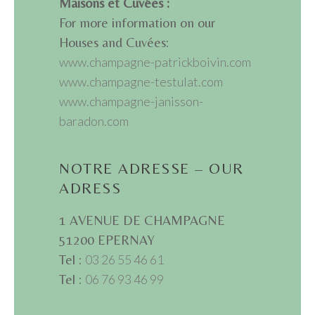
Maisons et Cuvées :
For more information on our
Houses and Cuvées:
www.champagne-patrickboivin.com
www.champagne-testulat.com
www.champagne-janisson-
baradon.com
NOTRE ADRESSE – OUR
ADRESS
1 AVENUE DE CHAMPAGNE
51200 EPERNAY
Tel :
03 26 55 46 61
Tel :
06 76 93 46 99